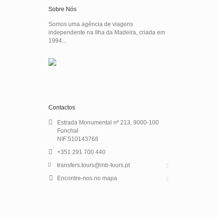
Sobre Nós
Somos uma agência de viagens
independente na Ilha da Madeira, criada em
1994...
Contactos
Estrada Monumental nº 213, 9000-100
Funchal
NIF:510143768
+351 291 700 440
transfers.tours@mb-tours.pt
Encontre-nos no mapa