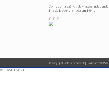
Somos uma agência de viagens independe
Ilha da Madeira, criada em 1994...
© Copyright 2015 mb-travel.pt | Produção:
7DIASWE
RESERVE AGORA