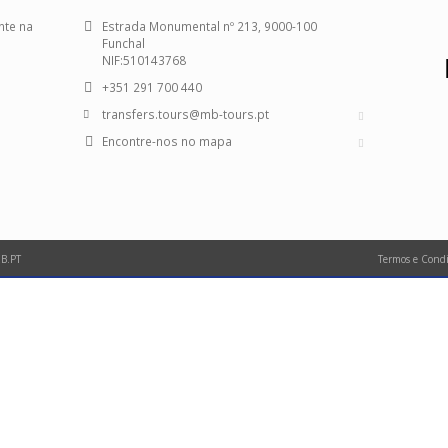
nte na
Estrada Monumental nº 213, 9000-100
Funchal
NIF:510143768
+351 291 700 440
transfers.tours@mb-tours.pt
Encontre-nos no mapa
B.PT
Termos e Condi