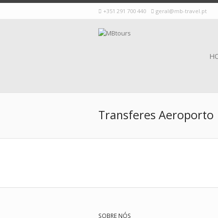
+351 291 700 440
geral@mb-travel.pt
H
Transferes Aeroporto
SOBRE NÓS