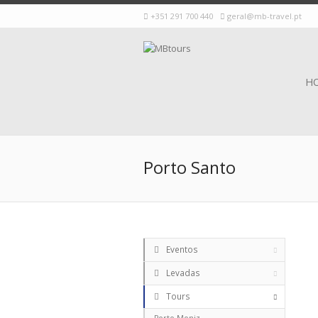
+351 291 700 440
geral@mb-travel.pt
H
Porto Santo
Eventos
Levadas
Tours