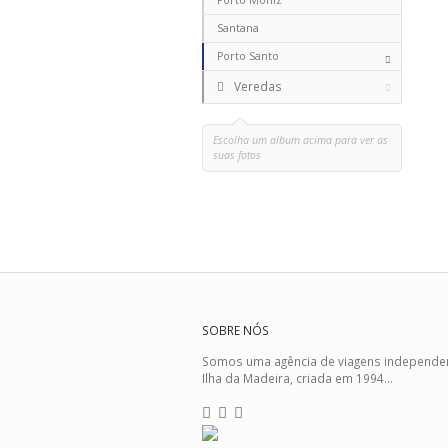
Porto Moniz
Santana
Porto Santo
Veredas
Escolha um album acima para ver as
suas fotos
SOBRE NÓS
Somos uma agência de viagens independe
Ilha da Madeira, criada em 1994...