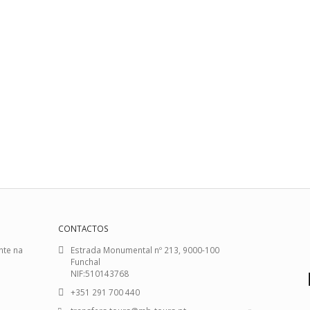
CONTACTOS
nte na
Estrada Monumental nº 213, 9000-100
Funchal
NIF:510143768
+351 291 700 440