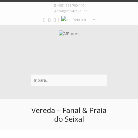
+351 291 700 440
geral@mb-travel.pt
|
Deutsch
Vereda – Fanal & Praia
do Seixal