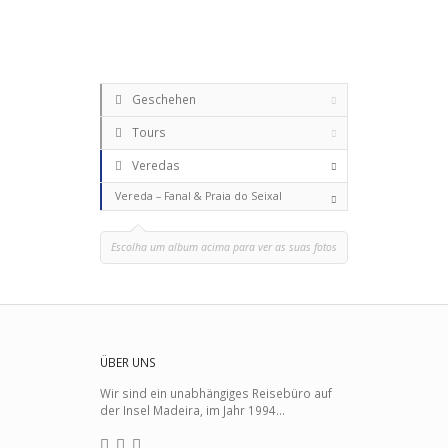
Geschehen
Tours
Veredas
Vereda – Fanal & Praia do Seixal
Escolha um album acima para ver as suas fotos
ÜBER UNS
Wir sind ein unabhängiges Reisebüro auf
der Insel Madeira, im Jahr 1994...