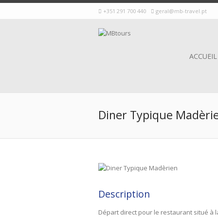
+351 291 700 440
geral@mb-travel.pt
ACCUEIL
Diner Typique Madèri
Description
Départ direct pour le restaurant situé à