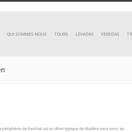
QUI SOMMES-NOUS
TOURS
LEVADAS
VEREDAS
TR
en
 la périphérie de Funchal, où un dîner typique de Madère sera servi, au