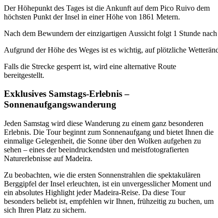
Der Höhepunkt des Tages ist die Ankunft auf dem Pico Ruivo dem
höchsten Punkt der Insel in einer Höhe von 1861 Metern.
Nach
dem
Bewundern
der
einzigartigen
Aussicht
folgt
1
Stunde
nach
Aufgrund
der
Höhe
des
Weges
ist
es
wichtig
,
auf
plötzliche
Wetterän
Falls die Strecke gesperrt ist, wird eine alternative Route
bereitgestellt.
Exklusives Samstags-Erlebnis –
Sonnenaufgangswanderung
Jeden Samstag wird diese Wanderung zu einem ganz besonderen
Erlebnis. Die Tour beginnt zum Sonnenaufgang und bietet Ihnen die
einmalige Gelegenheit, die Sonne über den Wolken aufgehen zu
sehen – eines der beeindruckendsten und meistfotografierten
Naturerlebnisse auf Madeira.
Zu beobachten, wie die ersten Sonnenstrahlen die spektakulären
Berggipfel der Insel erleuchten, ist ein unvergesslicher Moment und
ein absolutes Highlight jeder Madeira-Reise. Da diese Tour
besonders beliebt ist, empfehlen wir Ihnen, frühzeitig zu buchen, um
sich Ihren Platz zu sichern.