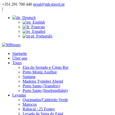
+351 291 700 440
geral@mb-travel.pt
|
Deutsch
English
Français
Español
Português
Startseite
Über uns
Tours
Eira do Serrado e Cristo Rei
Porto Moniz Ausflug
Santana
Madeira Typisher Abend
Porto Santo (Transfers)
Porto Santo (Inselrundfahrt)
Levadas
Queimadas/Caldeirão Verde
Maroços
Rabaçal / 25 Fontes
Levada da Serra do Faial