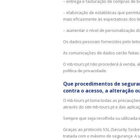
– entrega e facturação de compras de be
– elaboração de estatísticas que permi
mais eficazmente às expectativas dos le
– aumentar o nível de personalização do
Os dados pessoais fornecidos pelo leito
As comunicações de dados serão feitas 
O mb-tours.pt não procederá à venda, al
política de privacidade.
Que procedimentos de seguranç
contra o acesso, a alteração o
O mb-tours.pt toma todas as precauções 
através do site mb-tours.pt e das aplic
Sempre que seja recolhida ou utilizada 
Graças ao protocolo SSL (Security Socket
tratada com o máximo de segurança. A 