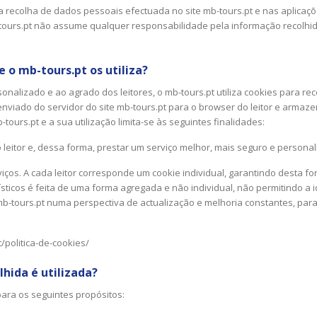
a recolha de dados pessoais efectuada no site mb-tours.pt e nas aplicaçõ
b-tours.pt não assume qualquer responsabilidade pela informação recolhi
 o mb-tours.pt os utiliza?
onalizado e ao agrado dos leitores, o mb-tours.pt utiliza cookies para re
nviado do servidor do site mb-tours.pt para o browser do leitor e armaz
tours.pt e a sua utilização limita-se às seguintes finalidades:
 leitor e, dessa forma, prestar um serviço melhor, mais seguro e personal
rviços. A cada leitor corresponde um cookie individual, garantindo desta 
icos é feita de uma forma agregada e não individual, não permitindo a ide
b-tours.pt numa perspectiva de actualização e melhoria constantes, para
/politica-de-cookies/
hida é utilizada?
ara os seguintes propósitos: