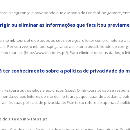
sobre a segurança e privacidade que a Marina do Funchal lhe garante, en
rrigir ou eliminar as informações que facultou previam
o site mb-tours.pt e de todos os seus serviços, o leitor compromete-se a 
. Por sua vez, o mb-tours.pt garante ao leitor a possibilidade de corrigi
e mb-tours.pt (http://www.mb-tours.pt/). Para eliminar os seus dados, o lei
 ter conhecimento sobre a política de privacidade do m
links) para outros sítios electrónicos (sites). O mb-tours.pt não se respons
menda-se aos leitores do site do mb-tours.pt que, quando acedam a outro
iram às suas políticas de privacidade. Este texto refere-se apenas à políti
o do site do mb-tours.pt
ndições de utilização do site do mb-tours.pt, designadamente nas Condiç