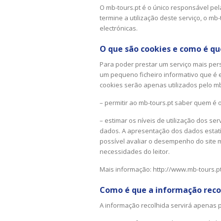
O mb-tours.pt é o único responsável pel
termine a utilização deste serviço, o m
electrónicas.
O que são cookies e como é que
Para poder prestar um serviço mais pers
um pequeno ficheiro informativo que é e
cookies serão apenas utilizados pelo mb-
– permitir ao mb-tours.pt saber quem é o
– estimar os níveis de utilização dos se
dados. A apresentação dos dados estatíst
possível avaliar o desempenho do site m
necessidades do leitor.
Mais informação:
http://www.mb-tours.pt
Como é que a informação recol
A informação recolhida servirá apenas p