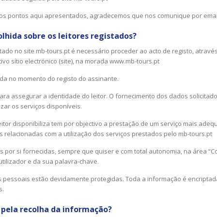
 dos pontos aqui apresentados, agradecemos que nos comunique por ema
lhida sobre os leitores registados?
stado no site mb-tours.pt é necessário proceder ao acto de registo, atra
ivo sítio electrónico (site), na morada www.mb-tours.pt
da no momento do registo do assinante.
ra assegurar a identidade do leitor. O fornecimento dos dados solicitados
izar os serviços disponíveis.
eitor disponibiliza tem por objectivo a prestação de um serviço mais adeq
 relacionadas com a utilização dos serviços prestados pelo mb-tours.pt
es por si fornecidas, sempre que quiser e com total autonomia, na área “C
tilizador e da sua palavra-chave.
 pessoais estão devidamente protegidas. Toda a informação é encriptad
s.
 pela recolha da informação?