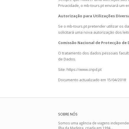
Privacidade, o mb-tours.pt enviará um em
Autorização para Utilizações Divers
Se o mb-tours.pt pretender utilizar os d
solicitará uma nova autorização dos leit
Comissão Nacional de Protecção de
O tratamento dos dados pessoais faculta
de Dados.
Site:
https://www.cnpd.pt
Documento actualizado em 15/04/2018
SOBRE NÓS
Somos uma agência de viagens independe
Ilha da Madeira, criada em 1994...