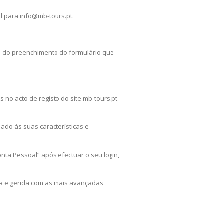
il para
info@mb-tours.pt
.
vés do preenchimento do formulário que
 no acto de registo do site mb-tours.pt
uado às suas características e
onta Pessoal” após efectuar o seu login,
a e gerida com as mais avançadas