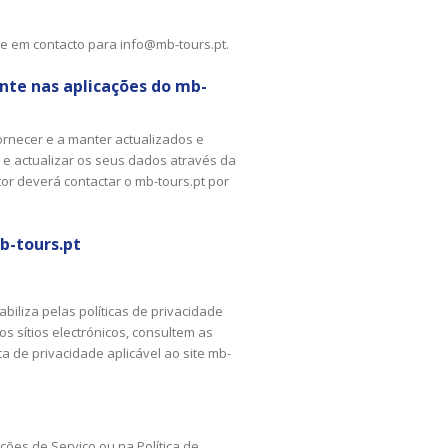
tre em contacto para
info@mb-tours.pt
.
ente nas aplicações do mb-
fornecer e a manter actualizados e
r e actualizar os seus dados através da
tor deverá contactar o mb-tours.pt por
b-tours.pt
abiliza pelas políticas de privacidade
s sítios electrónicos, consultem as
ca de privacidade aplicável ao site mb-
ões de Serviço ou na Política de