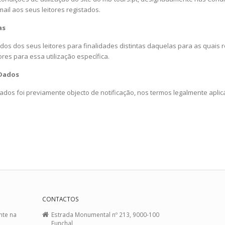
ail aos seus leitores registados.
as
ados dos seus leitores para finalidades distintas daquelas para as quais re
ores para essa utilização específica.
 Dados
dos foi previamente objecto de notificação, nos termos legalmente aplic
CONTACTOS
nte na
Estrada Monumental nº 213, 9000-100
Funchal