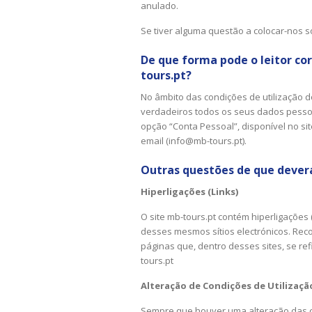
anulado.
Se tiver alguma questão a colocar-nos 
De que forma pode o leitor co
tours.pt?
No âmbito das condições de utilização d
verdadeiros todos os seus dados pessoais
opção “Conta Pessoal”, disponível no sit
email (
info@mb-tours.pt
).
Outras questões de que deverá
Hiperligações (Links)
O site mb-tours.pt contém hiperligações (
desses mesmos sítios electrónicos. Reco
páginas que, dentro desses sites, se ref
tours.pt
Alteração de Condições de Utilizaçã
Sempre que houver uma alteração das co