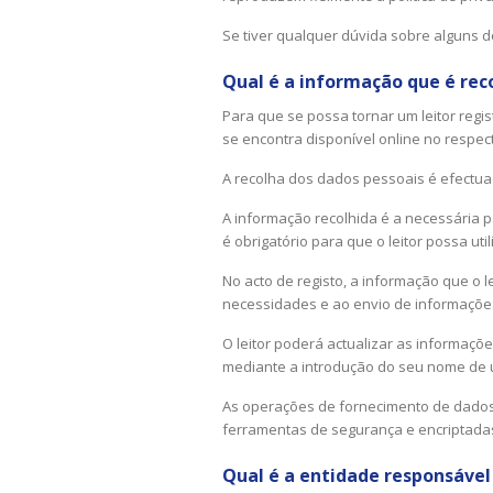
Se tiver qualquer dúvida sobre alguns
Qual é a informação que é reco
Para que se possa tornar um leitor regi
se encontra disponível online no respect
A recolha dos dados pessoais é efectua
A informação recolhida é a necessária pa
é obrigatório para que o leitor possa util
No acto de registo, a informação que o l
necessidades e ao envio de informações
O leitor poderá actualizar as informaçõ
mediante a introdução do seu nome de u
As operações de fornecimento de dados
ferramentas de segurança e encriptada
Qual é a entidade responsável