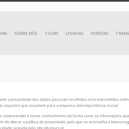
OME
SOBRE NÓS
TOURS
LEVADAS
VEREDAS
TRANS
ntir a privacidade dos dados pessoais recolhidos e/ou transmitidos onlin
 são aspectos que assumem para a empresa uma importância crucial.
para compreender e tomar conhecimento da forma como as informações que 
ito de alterar a política de privacidade, pelo que se aconselha a leitura r
acidade seguida pelo site mb-tours.pt