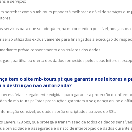
ns e serviços;
tam perceber como o mb-tours.pt poderá melhorar o nível de serviços que
itores;
s serviços para que se adeqúem, na maior medida possível, aos gostos e 
r serão utilizados exclusivamente para fins ligados à execução do respect
mediante prévio consentimento dos titulares dos dados.
uguer, partilha ou oferta dos dados fornecidos pelos seus leitores, exce
a tem o site mb-tours.pt que garanta aos leitores a p
u a destruição não autorizada?
necessárias e legalmente exigidas para garantir a protecção da informaç
ações do mb-tours.pt Estas precauções garantem a segurança online e offl
informação sensível, os dados serão encriptados através de SSL.
s Layer), 128 bits, que protege a transmissão de todos os dados sensíveis
sua privacidade é assegurada e o risco de intercepção de dados durant