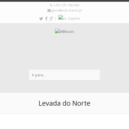
+351 291 700 440
geral@mb-travel.pt
|
Español
Levada do Norte