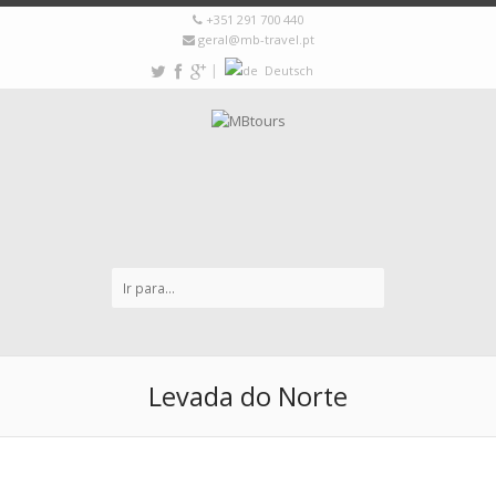
+351 291 700 440
geral@mb-travel.pt
|
Deutsch
Levada do Norte