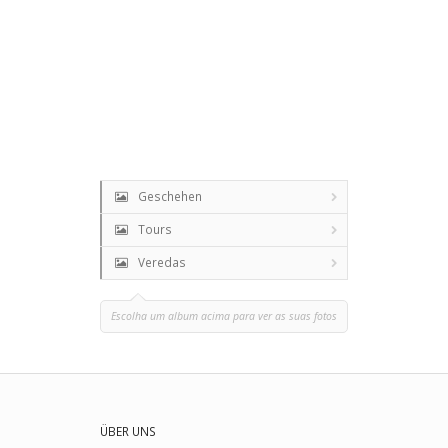
Geschehen
Tours
Veredas
Escolha um album acima para ver as suas fotos
ÜBER UNS