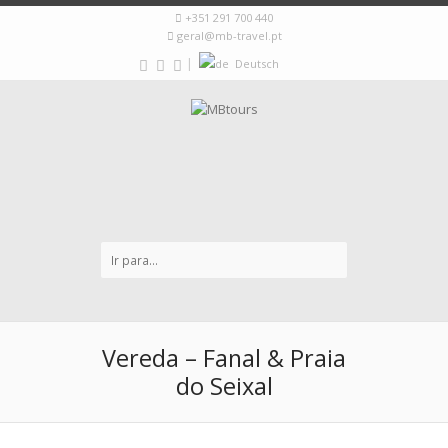
+351 291 700 440
geral@mb-travel.pt
|
Deutsch
Vereda – Fanal & Praia
do Seixal