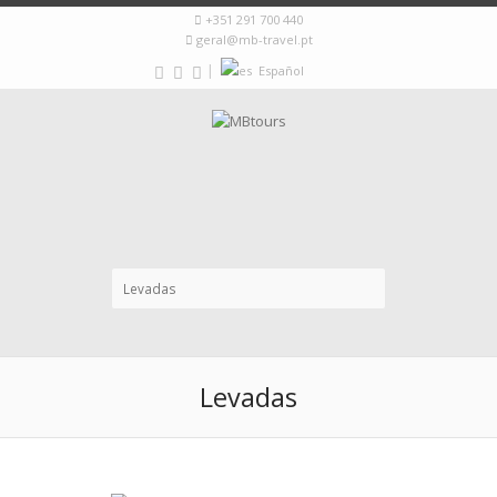
+351 291 700 440
geral@mb-travel.pt
|
Español
Levadas