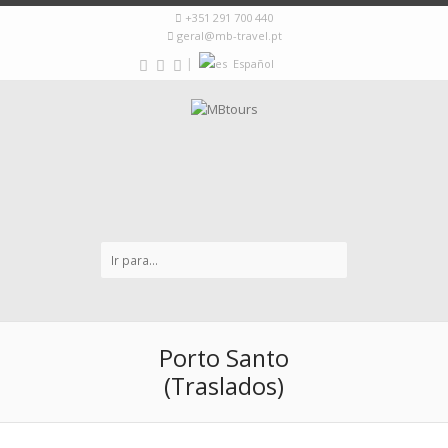
+351 291 700 440
geral@mb-travel.pt
|
Español
Porto Santo
(Traslados)