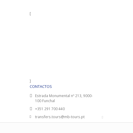
[
]
CONTACTOS
Estrada Monumental nº 213, 9000-
100 Funchal
+351 291 700 440
transfers.tours@mb-tours.pt