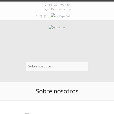
+351 291 700 440
geral@mb-travel.pt
|
Español
Sobre nosotros